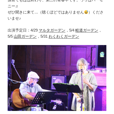
ニー♫
ぜひ聞きに来て…（聴くぼどではありません
）くださ
いませ♪
出演予定日：4/29
マルタガーデン
，5/4
畦道ガーデン
，
5/5
山田ガーデン
，5/31
わくわくガーデン