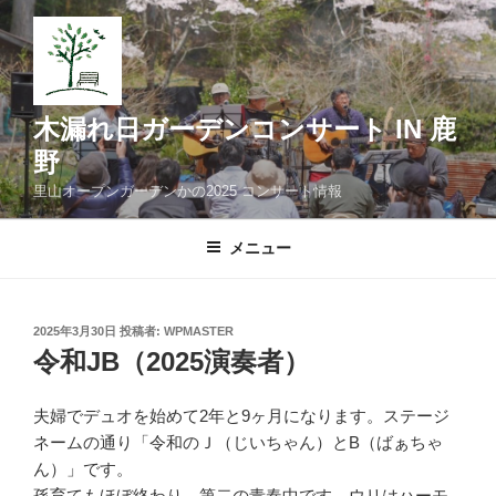
コ
ン
テ
ン
ツ
木漏れ日ガーデンコンサート IN 鹿
へ
野
ス
里山オープンガーデンかの2025 コンサート情報
キ
ッ
メニュー
プ
投
2025年3月30日
投稿者:
WPMASTER
稿
令和JB（2025演奏者）
日:
夫婦でデュオを始めて2年と9ヶ月になります。ステージ
ネームの通り「令和のＪ（じいちゃん）とB（ばぁちゃ
ん）」です。
孫育てもほぼ終わり、第二の青春中です。ウリはハーモ