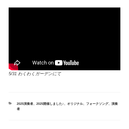
5/31 わくわくガーデンにて
カ
2025演奏者
、
2025開催しました♪
、
オリジナル
、
フォークソング
、
演奏
テ
者
ゴ
リ
ー