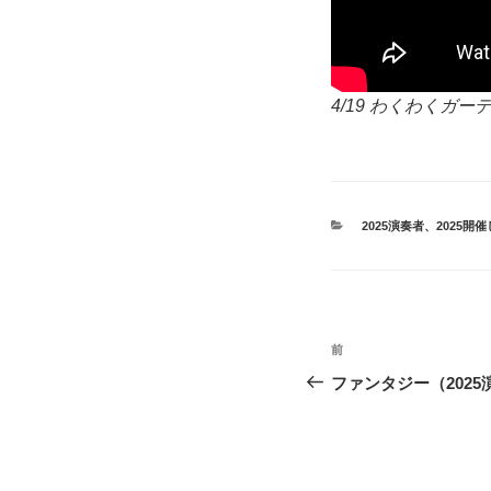
4/19 わくわくガー
カ
2025演奏者
、
2025開
テ
ゴ
リ
ー
投
前
前
稿
の
ファンタジー（2025
投
ナ
稿
ビ