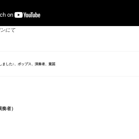
デンにて
催しました♪
、
ポップス
、
演奏者
、
童謡
演奏者）