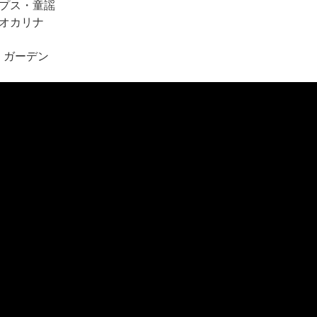
プス・童謡
オカリナ
わくガーデン