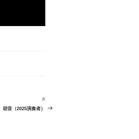
次
次
の
胡音（2025演奏者）
投
稿