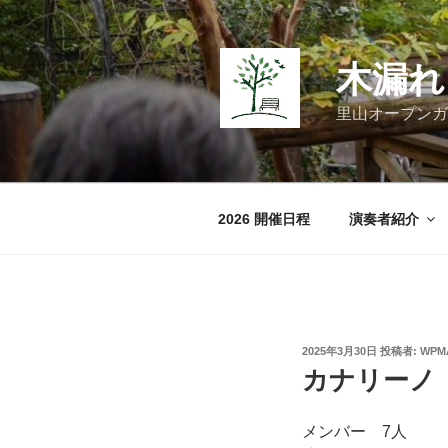
コ
ン
テ
木漏れ
ン
ツ
里山オープンガ
へ
ス
キ
ッ
2026 開催日程
演奏者紹介
プ
投
2025年3月30日
投稿者:
WPM
稿
カナリーノ（
日:
メンバー 7人